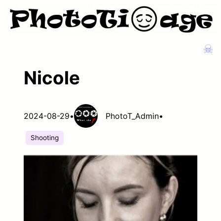
Zum
Inhalt
springen
☠
Nicole
2024-08-29
•
PhotoT_Admin
•
Shooting