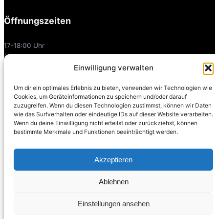
Öffnungszeiten
17-18:00 Uhr
(Sonntags geöffnet)
Einwilligung verwalten
Links
Um dir ein optimales Erlebnis zu bieten, verwenden wir Technologien wie
Cookies, um Geräteinformationen zu speichern und/oder darauf
zuzugreifen. Wenn du diesen Technologien zustimmst, können wir Daten
Facebook
wie das Surfverhalten oder eindeutige IDs auf dieser Website verarbeiten.
Instagram
Wenn du deine Einwilligung nicht erteilst oder zurückziehst, können
bestimmte Merkmale und Funktionen beeinträchtigt werden.
Modelkartei
Fotografensuche
Akzeptieren
Joyclub
Ablehnen
Einstellungen ansehen
Datenschutz
· ·
Erfolgsgeschichten
Über