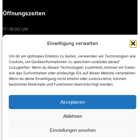
Öffnungszeiten
17-18:00 Uhr
(Sonntags geöffnet)
Einwilligung verwalten
Links
Um dir ein optimales Erlebnis zu bieten, verwenden wir Technologien wie
Cookies, um Geräteinformationen zu speichern und/oder darauf
zuzugreifen. Wenn du diesen Technologien zustimmst, können wir Daten
Facebook
wie das Surfverhalten oder eindeutige IDs auf dieser Website verarbeiten.
Instagram
Wenn du deine Einwilligung nicht erteilst oder zurückziehst, können
bestimmte Merkmale und Funktionen beeinträchtigt werden.
Modelkartei
Fotografensuche
Akzeptieren
Joyclub
Ablehnen
Einstellungen ansehen
Datenschutz
· ·
Erfolgsgeschichten
Über