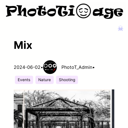
Zum
Inhalt
springen
☠
Mix
2024-06-02
•
PhotoT_Admin
•
Events
Nature
Shooting