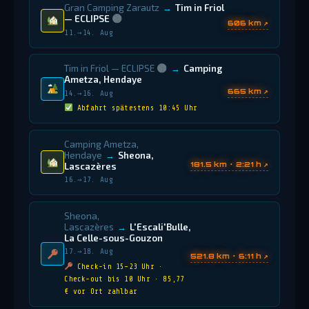
Gran Camping Zarautz
→
Tim in Friol
— ECLIPSE
606 km ↗
11.→14. Aug
Tim in Friol — ECLIPSE
→
Camping
Ametza, Hendaye
665 km ↗
14.→16. Aug
Abfahrt spätestens 10:45 Uhr
Camping Ametza,
Hendaye
→
Sheona,
181.5 km · 2:21 h ↗
Lascazères
16.→17. Aug
Sheona,
Lascazères
→
L'Escali'Bulle,
La Celle-sous-Gouzon
17.→18. Aug
521.8 km · 6:11 h ↗
Check-in 15–23 Uhr ·
Check-out bis 10 Uhr · 85,77
€ vor Ort zahlbar