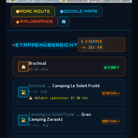
Leaflet
|
©
OpenStreetMap
,
Waldbrände: EFFIS/Copernicus GWIS
ADAC ROUTE
GOOGLE MAPS
WALDBRÄNDE
8 ETAPPEN ·
ETAPPENÜBERSICHT
~4.183 KM
Bruchsal
START
08.08.2026
Bruchsal
→
Camping Le Soleil Fruité
8.→9. Aug
679 km ↗
Abfahrt spätestens 07:00 Uhr
Camping Le Soleil Fruité
→
Gran
Camping Zarautz
807 km ↗
9.→11. Aug