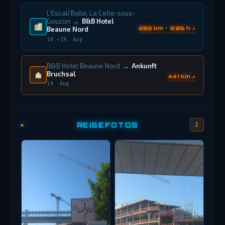
L'Escali'Bulle, La Celle-sous-
Gouzon
→
B&B Hotel
282 km · 3:06 h ↗
Beaune Nord
18.→19. Aug
B&B Hotel Beaune Nord
→
Ankunft
Bruchsal
441 km ↗
19. Aug
REISEFOTOS
2