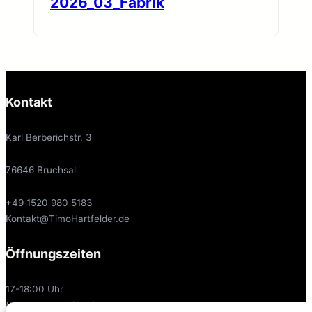
2026_03_Fabrik
Kontakt
Karl Berberichstr. 3
76646 Bruchsal
+49 1520 980 5183
Kontakt@TimoHartfelder.de
Öffnungszeiten
17-18:00 Uhr
(Sonntags geöffnet)