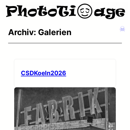
Zum
Inhalt
springen
☠
Archiv:
Galerien
CSDKoeln2026